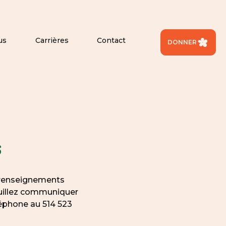
us
Carrières
Contact
DONNER
s
s renseignements
euillez communiquer
éphone au 514 523